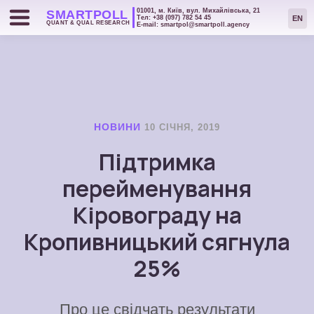
01001, м. Київ, вул. Михайлівська, 21
SMART
POLL
EN
Тел: +38 (097) 782 54 45
QUANT & QUAL RESEARCH
Е-mail: smartpol@smartpoll.agency
НОВИНИ
10 СІЧНЯ, 2019
Підтримка
перейменування
Кіровограду на
Кропивницький сягнула
25%
Про це свідчать результати