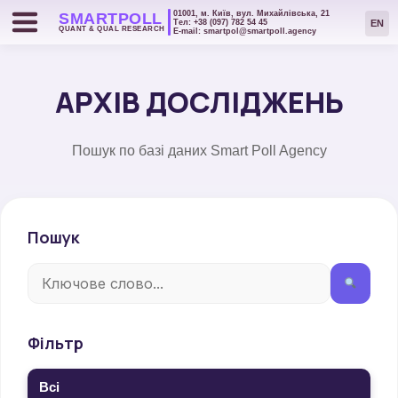
01001, м. Київ, вул. Михайлівська, 21
SMART
POLL
EN
Тел: +38 (097) 782 54 45
QUANT & QUAL RESEARCH
Е-mail: smartpol@smartpoll.agency
АРХІВ ДОСЛІДЖЕНЬ
Пошук по базі даних Smart Poll Agency
Пошук
Фільтр
Всі