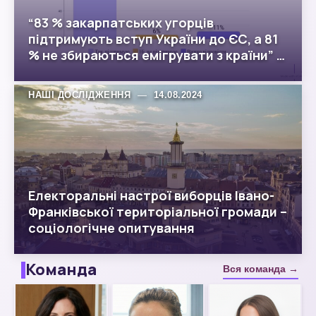
“83 % закарпатських угорців
підтримують вступ України до ЄС, а 81
% не збираються емігрувати з країни” –
результати опитування
НАШІ ДОСЛІДЖЕННЯ
—
14.08.2024
Електоральні настрої виборців Івано-
Франківської територіальної громади –
соціологічне опитування
Команда
Вся команда →