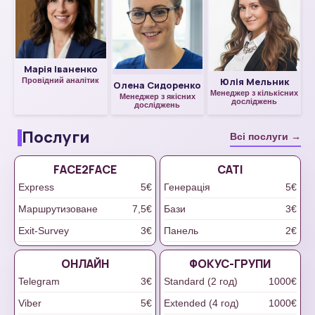
Марія Іваненко
Юлія Мельник
Провідний аналітик
Олена Сидоренко
Менеджер з кількісних
Менеджер з якісних
досліджень
досліджень
Послуги
Всі послуги →
FACE2FACE
САТІ
Express
5€
Генерація
5€
Маршрутизоване
7,5€
Бази
3€
Exit-Survey
3€
Панель
2€
ОНЛАЙН
ФОКУС-ГРУПИ
Telegram
3€
Standard (2 год)
1000€
Viber
5€
Extended (4 год)
1000€