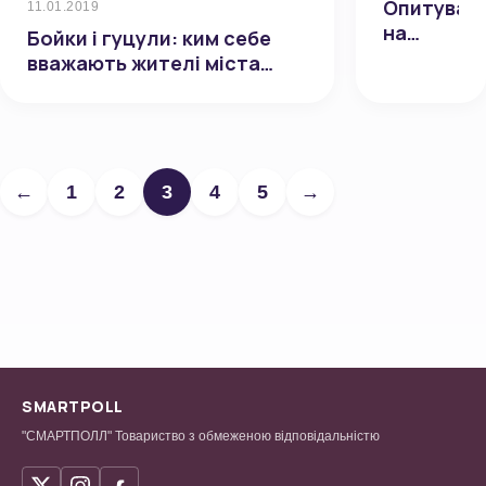
Опитуван
11.01.2019
на
Бойки і гуцули: ким себе
майбутніх
вважають жителі міста
виборах
Болехова, а також
мера
Долинського та
Полтави
Рожнятівського районів
поки
Івано-Франківщини
немає
←
1
2
3
4
5
→
єдиного
фаворита
SMARTPOLL
"СМАРТПОЛЛ" Товариство з обмеженою відповідальністю