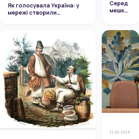
Серед
Як голосувала Україна: у
мешканці
мережі створили
Полтави
інтерактивну карту
на
результатів щодо ДВК
президен
виборах
лідирує
Володими
Зеленськ
11.01.2019