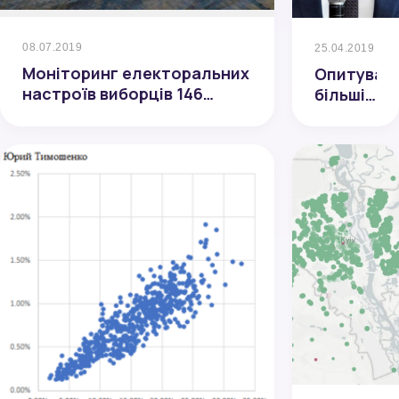
08.07.2019
25.04.2019
Моніторинг електоральних
Опитуван
настроїв виборців 146
більшість
виборчого округу у липні
мешканці
2019 року
Житомир
довіряют
меру
Сухомлин