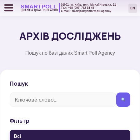
01001, м. Київ, вул. Михайлівська, 21
SMART
POLL
EN
Тел: +38 (097) 782 54 45
QUANT & QUAL RESEARCH
Е-mail: smartpol@smartpoll.agency
АРХІВ ДОСЛІДЖЕНЬ
Пошук по базі даних Smart Poll Agency
Пошук
Фільтр
Всі