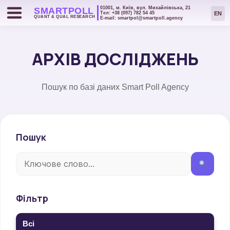
01001, м. Київ, вул. Михайлівська, 21
SMART
POLL
EN
Тел: +38 (097) 782 54 45
QUANT & QUAL RESEARCH
Е-mail: smartpol@smartpoll.agency
АРХІВ ДОСЛІДЖЕНЬ
Пошук по базі даних Smart Poll Agency
Пошук
Фільтр
Всі