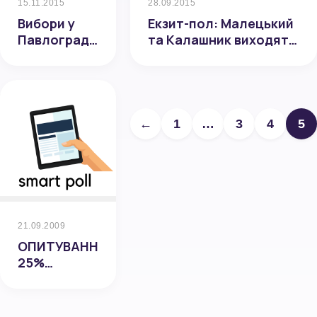
28.09.2015
15.11.2015
Екзит-пол: Малецький
Вибори у
та Калашник виходять
Павлограді:
у другий тур
За даними
екзит-полу
Smartpoll,
Вершина
набирає
←
1
…
3
4
5
55,5%,
Терехов –
44,5%
21.09.2009
ОПИТУВАННЯ:
25%
житомирян
знову
готові